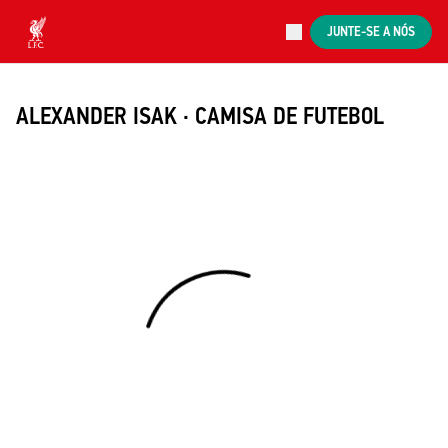
Ao vivo agora
JUNTE-SE A NÓS
Now live
Liverpool
ALEXANDER ISAK · CAMISA DE FUTEBOL