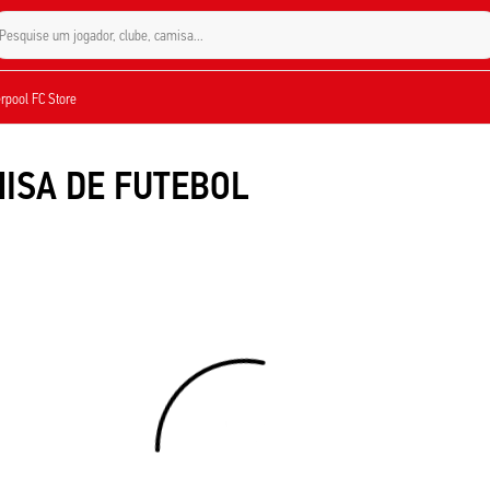
Pesquise um jogador, clube, camisa...
verpool FC Store
MISA DE FUTEBOL