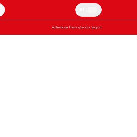
BR
|
Authenticate
Framing Service
Support