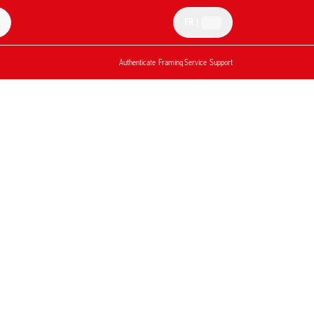
FR
|
Authenticate
Framing Service
Support