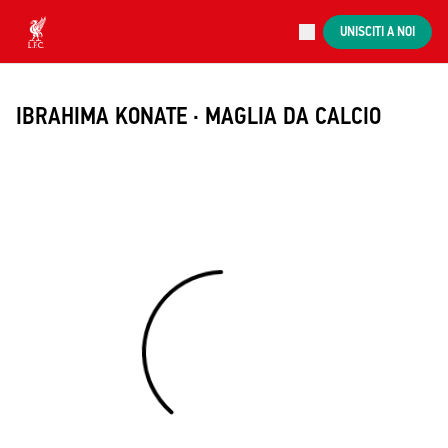
Aste in corso
UNISCITI A NOI
Now live
Liverpool
IBRAHIMA KONATE · MAGLIA DA CALCIO