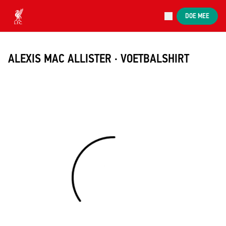
Nu live
DOE MEE
Now live
Liverpool
ALEXIS MAC ALLISTER · VOETBALSHIRT