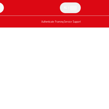
NL
|
Authenticate
Framing Service
Support