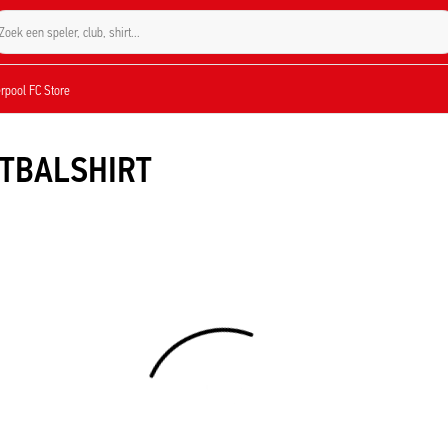
Zoek een speler, club, shirt...
verpool FC Store
ETBALSHIRT