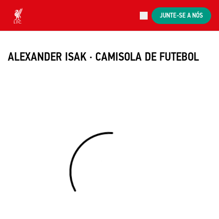
Agora ao vivo
JUNTE-SE A NÓS
Now live
Liverpool
ALEXANDER ISAK · CAMISOLA DE FUTEBOL