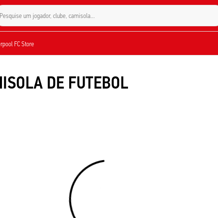
Pesquise um jogador, clube, camisola...
verpool FC Store
MISOLA DE FUTEBOL