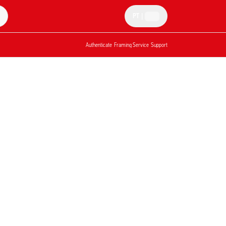
PT
|
Authenticate
Framing Service
Support