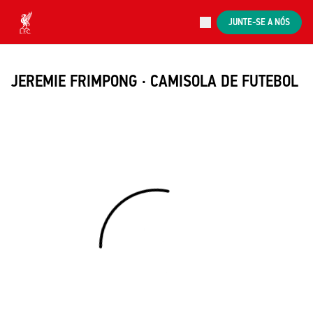
Agora ao vivo
JUNTE-SE A NÓS
Now live
Liverpool
JEREMIE FRIMPONG · CAMISOLA DE FUTEBOL