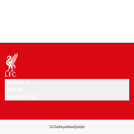
LIVERPOOL FC
ÜRÜNLER
DAHA FAZLA BILGI
T&C
Gizlilik politikası
Çerezler