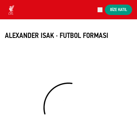
Şu anda devam edenler
BIZE KATIL
Now live
Liverpool
ALEXANDER ISAK · FUTBOL FORMASI