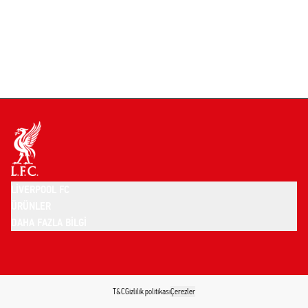
LIVERPOOL FC
ÜRÜNLER
DAHA FAZLA BILGI
T&C
Gizlilik politikası
Çerezler