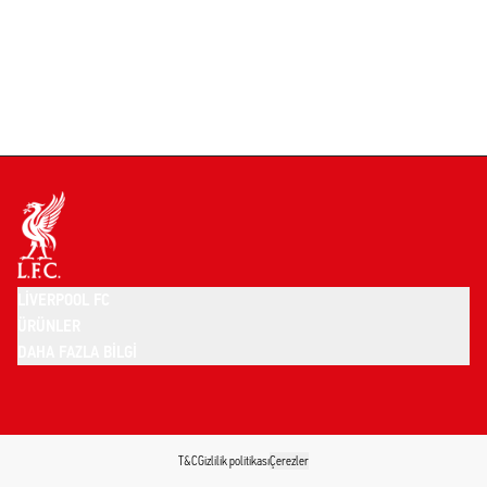
LIVERPOOL FC
ÜRÜNLER
DAHA FAZLA BILGI
T&C
Gizlilik politikası
Çerezler