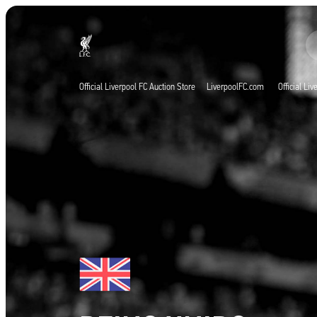
Ao vivo agora
Now live
Liverpool
Official Liverpool FC Auction Store
LiverpoolFC.com
Official Li