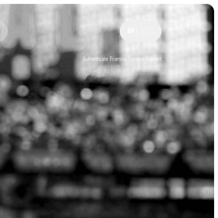
BR
|
Authenticate
Framing Service
Support