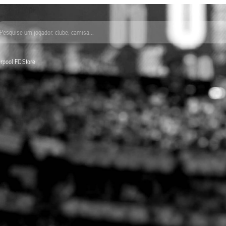
Pesquise um jogador, clube, camisa...
verpool FC Store