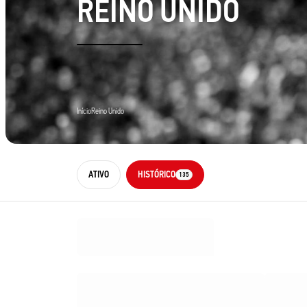
REINO
UNIDO
Início
Reino Unido
ATIVO
HISTÓRICO
135