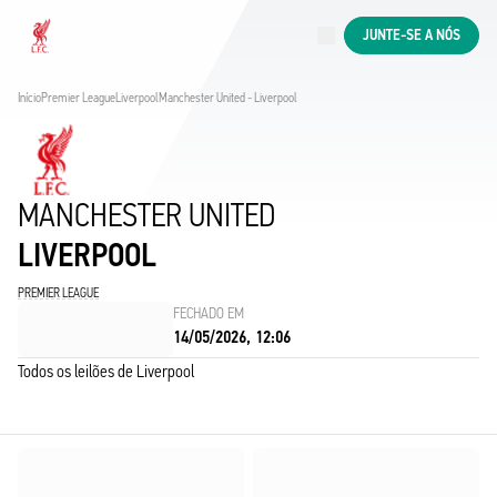
Ao vivo agora
JUNTE-SE A NÓS
Now live
Liverpool
Início
Premier League
Liverpool
Manchester United - Liverpool
MANCHESTER UNITED
LIVERPOOL
PREMIER LEAGUE
FECHADO EM
14/05/2026, 12:06
Todos os leilões de Liverpool