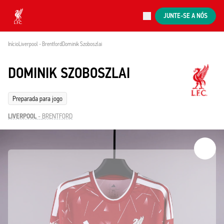
Ao vivo agora
JUNTE-SE A NÓS
Now live
Liverpool
Início
Liverpool - Brentford
Dominik Szoboszlai
DOMINIK SZOBOSZLAI
Preparada para jogo
LIVERPOOL
-
BRENTFORD