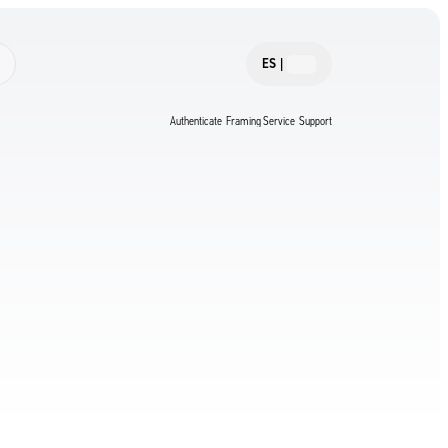
ES
|
Authenticate
Framing Service
Support