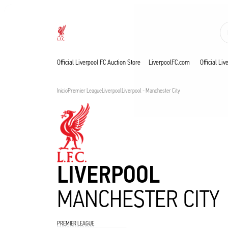
En directo
Now live
Liverpool
Official Liverpool FC Auction Store
LiverpoolFC.com
Official Li
Inicio
Premier League
Liverpool
Liverpool - Manchester City
LIVERPOOL
MANCHESTER CITY
PREMIER LEAGUE