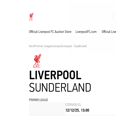
En directo
Now live
Liverpool
Official Liverpool FC Auction Store
LiverpoolFC.com
Official Li
Inicio
Premier League
Liverpool
Liverpool - Sunderland
LIVERPOOL
SUNDERLAND
PREMIER LEAGUE
CERRADO EL
12/12/25, 13:00