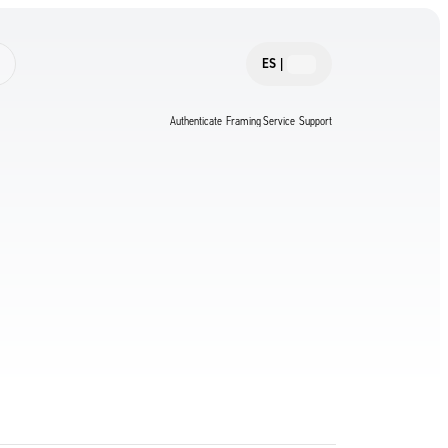
ES
|
Authenticate
Framing Service
Support