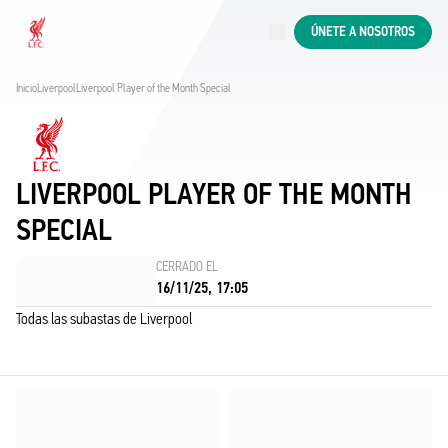
En directo
ÚNETE A NOSOTROS
Now live
Liverpool
Inicio
Liverpool
Liverpool Player of the Month Special
LIVERPOOL PLAYER OF THE MONTH
SPECIAL
CERRADO EL
16/11/25, 17:05
Todas las subastas de Liverpool