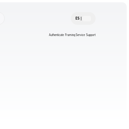
ES
|
Authenticate
Framing Service
Support