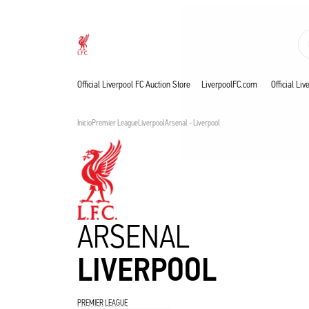
En directo
Now live
Liverpool
Official Liverpool FC Auction Store
LiverpoolFC.com
Official Li
Inicio
Premier League
Liverpool
Arsenal - Liverpool
ARSENAL
LIVERPOOL
PREMIER LEAGUE