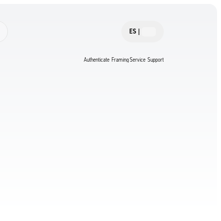
ES
|
Authenticate
Framing Service
Support