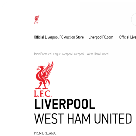
En directo
Now live
Liverpool
Official Liverpool FC Auction Store
LiverpoolFC.com
Official Li
Inicio
Premier League
Liverpool
Liverpool - West Ham United
LIVERPOOL
WEST HAM UNITED
PREMIER LEAGUE