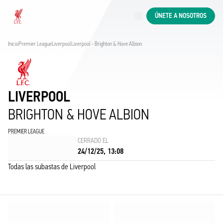
En directo
ÚNETE A NOSOTROS
Now live
Liverpool
Inicio
Premier League
Liverpool
Liverpool - Brighton & Hove Albion
LIVERPOOL
BRIGHTON & HOVE ALBION
PREMIER LEAGUE
CERRADO EL
24/12/25, 13:08
Todas las subastas de Liverpool