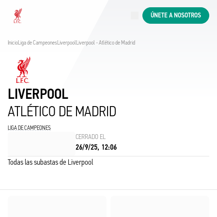
En directo
ÚNETE A NOSOTROS
Now live
Liverpool
Inicio
Liga de Campeones
Liverpool
Liverpool - Atlético de Madrid
LIVERPOOL
ATLÉTICO DE MADRID
LIGA DE CAMPEONES
CERRADO EL
26/9/25, 12:06
Todas las subastas de Liverpool