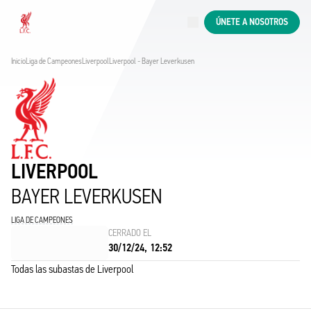
En directo
ÚNETE A NOSOTROS
Now live
Liverpool
Inicio
Liga de Campeones
Liverpool
Liverpool - Bayer Leverkusen
LIVERPOOL
BAYER LEVERKUSEN
LIGA DE CAMPEONES
CERRADO EL
30/12/24, 12:52
Todas las subastas de Liverpool