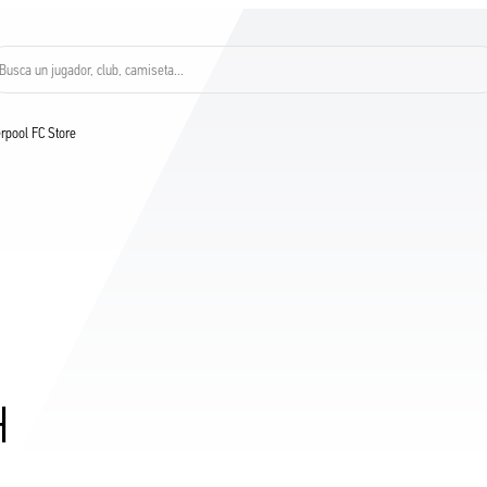
Busca un jugador, club, camiseta…
verpool FC Store
H