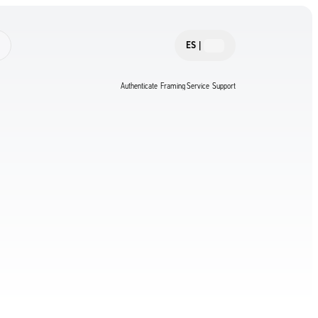
ES
|
Authenticate
Framing Service
Support