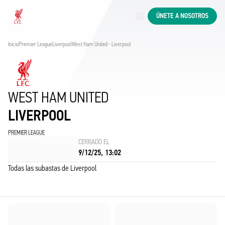
En directo
ÚNETE A NOSOTROS
Now live
Liverpool
Inicio
Premier League
Liverpool
West Ham United - Liverpool
WEST HAM UNITED
LIVERPOOL
PREMIER LEAGUE
CERRADO EL
9/12/25, 13:02
Todas las subastas de Liverpool