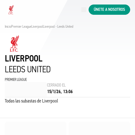
En directo
ÚNETE A NOSOTROS
Now live
Liverpool
Inicio
Premier League
Liverpool
Liverpool - Leeds United
LIVERPOOL
LEEDS UNITED
PREMIER LEAGUE
CERRADO EL
15/1/26, 13:06
Todas las subastas de Liverpool