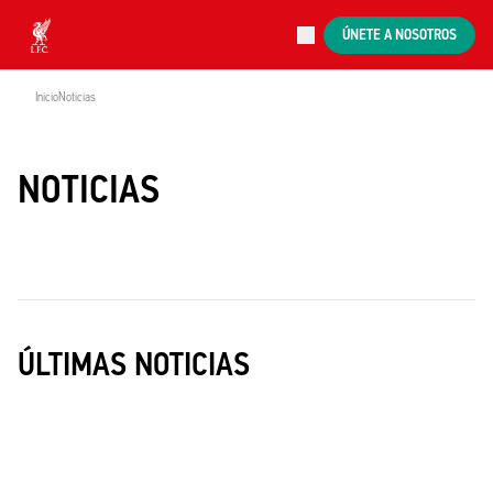
En directo
ÚNETE A NOSOTROS
Now live
Liverpool
Inicio
Noticias
NOTICIAS
ÚLTIMAS NOTICIAS