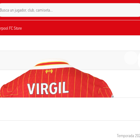
Busca un jugador, club, camiseta…
verpool FC Store
Temporada 20