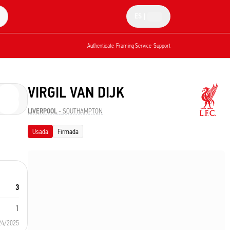
ES
|
Authenticate
Framing Service
Support
VIRGIL VAN DIJK
LIVERPOOL
-
SOUTHAMPTON
Usada
Firmada
3
1
24/2025