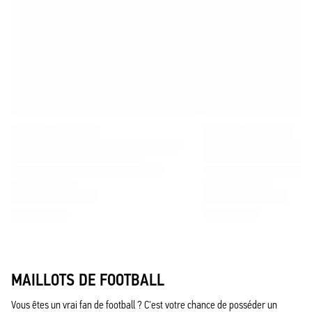
MAILLOTS DE FOOTBALL
Vous êtes un vrai fan de football ? C'est votre chance de posséder un