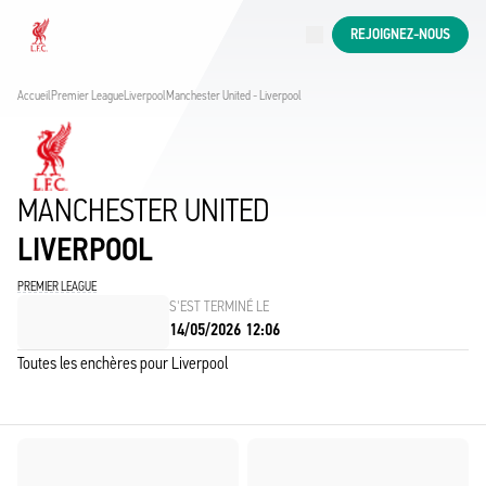
Ventes en cours
REJOIGNEZ-NOUS
Now live
Liverpool
Accueil
Premier League
Liverpool
Manchester United - Liverpool
MANCHESTER UNITED
LIVERPOOL
PREMIER LEAGUE
S'EST TERMINÉ LE
14/05/2026 12:06
Toutes les enchères pour Liverpool