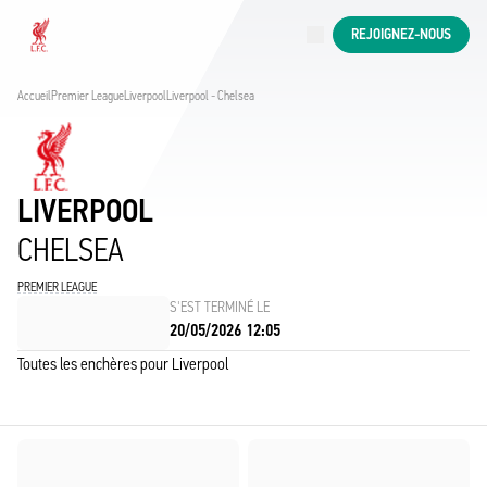
Ventes en cours
REJOIGNEZ-NOUS
Now live
Liverpool
Accueil
Premier League
Liverpool
Liverpool - Chelsea
LIVERPOOL
CHELSEA
PREMIER LEAGUE
S'EST TERMINÉ LE
20/05/2026 12:05
Toutes les enchères pour Liverpool