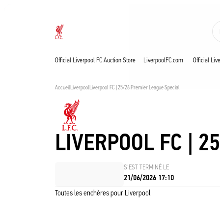
Ventes en cours
Now live
Liverpool
Official Liverpool FC Auction Store
LiverpoolFC.com
Official Li
Accueil
Liverpool
Liverpool FC | 25/26 Premier League Special
LIVERPOOL FC | 2
S'EST TERMINÉ LE
21/06/2026 17:10
Toutes les enchères pour Liverpool