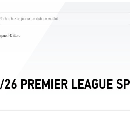
Recherchez un joueur, un club, un maillot…
verpool FC Store
5/26 PREMIER LEAGUE S