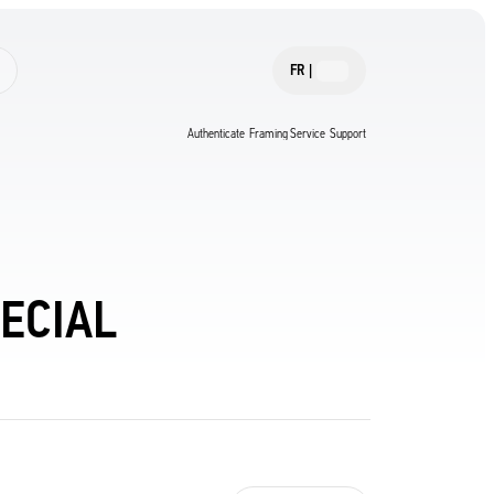
FR
|
Authenticate
Framing Service
Support
PECIAL