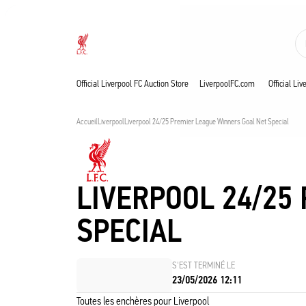
Ventes en cours
Now live
Liverpool
Official Liverpool FC Auction Store
LiverpoolFC.com
Official Li
Accueil
Liverpool
Liverpool 24/25 Premier League Winners Goal Net Special
LIVERPOOL 24/25
SPECIAL
S'EST TERMINÉ LE
23/05/2026 12:11
Toutes les enchères pour Liverpool