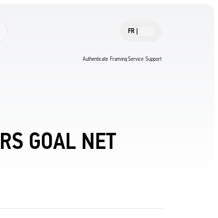
FR
|
Authenticate
Framing Service
Support
RS GOAL NET