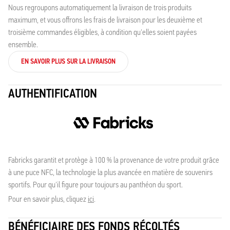
Nous regroupons automatiquement la livraison de trois produits
maximum, et vous offrons les frais de livraison pour les deuxième et
troisième commandes éligibles, à condition qu'elles soient payées
ensemble.
EN SAVOIR PLUS SUR LA LIVRAISON
AUTHENTIFICATION
Fabricks garantit et protège à 100 % la provenance de votre produit grâce
à une puce NFC, la technologie la plus avancée en matière de souvenirs
sportifs. Pour qu'il figure pour toujours au panthéon du sport.
Pour en savoir plus, cliquez
ici
.
BÉNÉFICIAIRE DES FONDS RÉCOLTÉS