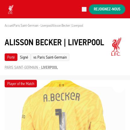
Ventes en cours
REJOIGNEZ-NOUS
Now live
Liverpool
Accueil
Paris Saint-Germain - Liverpool
Alisson Becker | Liverpool
ALISSON BECKER | LIVERPOOL
Porté
Signé
vs Paris Saint-Germain
PARIS SAINT-GERMAIN
-
LIVERPOOL
Player of the Match