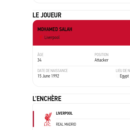
LE JOUEUR
MOHAMED SALAH
Liverpool
ÂGE
POSITION
34
Attacker
DATE DE NAISSANCE
LIEU DE 
15 June 1992
Egypt
L'ENCHÈRE
LIVERPOOL
REAL MADRID