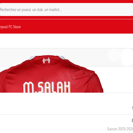
Recherchez un joueur, un club, un maillot…
verpool FC Store
Saison 2025/202