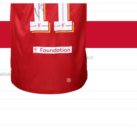
NUMÉRO
TAILLE
11
L
NAISSANCE
NATIONALITÉ
Egypt