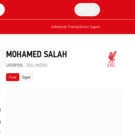
FR
|
Authenticate
Framing Service
Support
MOHAMED SALAH
LIVERPOOL
-
REAL MADRID
Porté
Signé
1
0
6