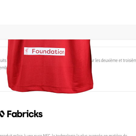
its maximum, et vous offrons les frais de livraison pour les deuxième et troisiè
semble.
 produit grâce à une puce NFC, la technologie la plus avancée en matière de