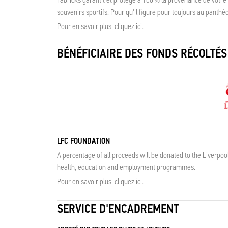
souvenirs sportifs. Pour qu'il figure pour toujours au panthé
Pour en savoir plus, cliquez
ici
.
BÉNÉFICIAIRE DES FONDS RÉCOLTÉS
LFC FOUNDATION
A percentage of all proceeds will be donated to the Liverpoo
health, education and employment programmes.
Pour en savoir plus, cliquez
ici
.
SERVICE D'ENCADREMENT