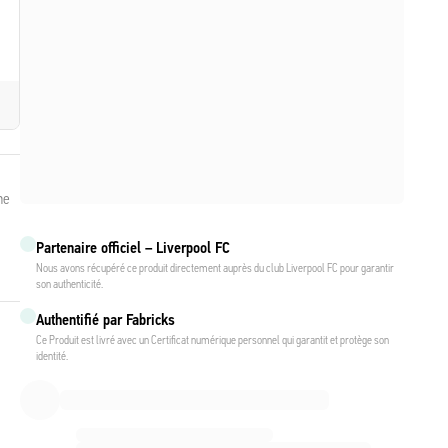
me
Partenaire officiel – Liverpool FC
Nous avons récupéré ce produit directement auprès du club Liverpool FC pour garantir
son authenticité.
Authentifié par Fabricks
Ce Produit est livré avec un Certificat numérique personnel qui garantit et protège son
identité.