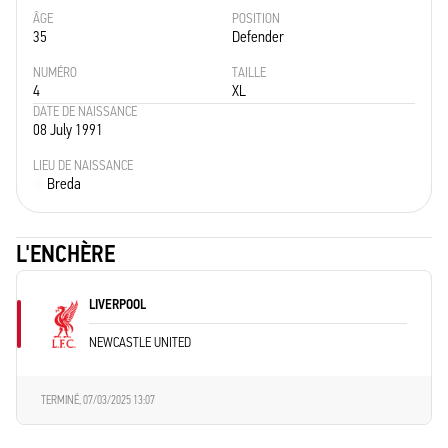
ÂGE
POSITION
35
Defender
NUMÉRO
TAILLE
4
XL
DATE DE NAISSANCE
08 July 1991
LIEU DE NAISSANCE
Breda
L'ENCHÈRE
LIVERPOOL
NEWCASTLE UNITED
TERMINÉ,
07/03/2025 13:07