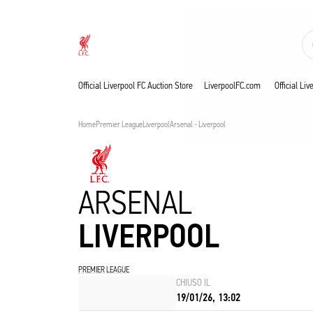
Aste in corso
Now live
Liverpool
Official Liverpool FC Auction Store
LiverpoolFC.com
Official Li
Home
Premier League
Liverpool
Arsenal - Liverpool
ARSENAL
LIVERPOOL
PREMIER LEAGUE
CHIUSO IL
19/01/26, 13:02