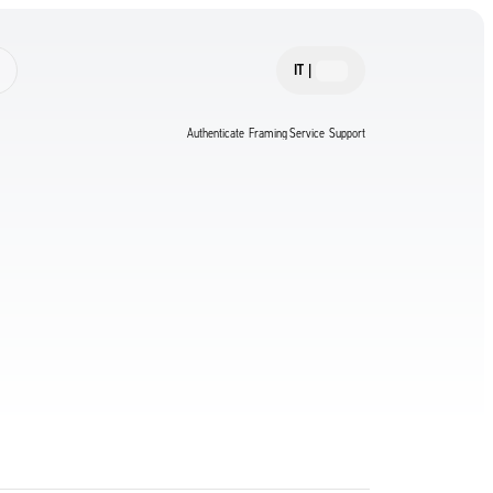
IT
|
Authenticate
Framing Service
Support