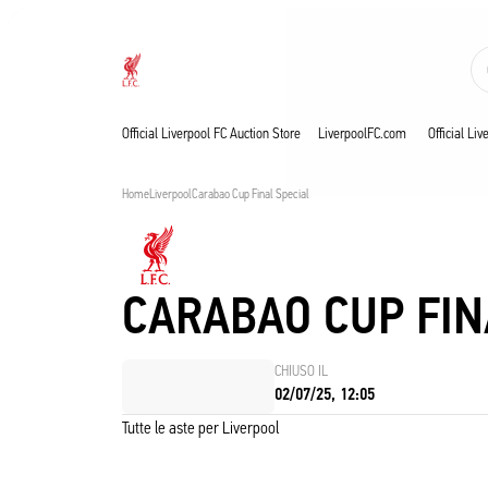
Aste in corso
Now live
Liverpool
Official Liverpool FC Auction Store
LiverpoolFC.com
Official Li
Home
Liverpool
Carabao Cup Final Special
CARABAO CUP FIN
CHIUSO IL
02/07/25, 12:05
Tutte le aste per Liverpool