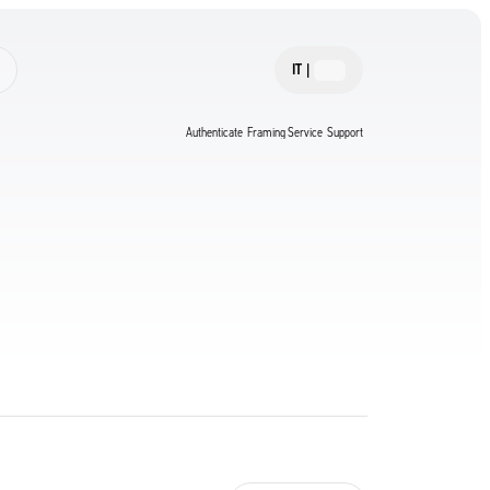
IT
|
Authenticate
Framing Service
Support