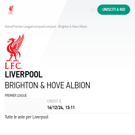
Aste in corso
UNISCITI A NOI
Now live
Liverpool
Home
Premier League
Liverpool
Liverpool - Brighton & Hove Albion
LIVERPOOL
BRIGHTON & HOVE ALBION
PREMIER LEAGUE
CHIUSO IL
16/12/24, 13:11
Tutte le aste per Liverpool