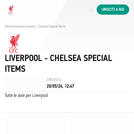
Aste in corso
UNISCITI A NOI
Now live
Liverpool
Home
Liverpool
Liverpool - Chelsea Special Items
LIVERPOOL - CHELSEA SPECIAL
ITEMS
CHIUSO IL
20/05/26, 12:47
Tutte le aste per Liverpool