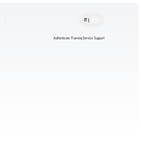
IT
|
Authenticate
Framing Service
Support