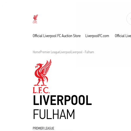
Aste in corso
Now live
Liverpool
Official Liverpool FC Auction Store
LiverpoolFC.com
Official Li
Home
Premier League
Liverpool
Liverpool - Fulham
LIVERPOOL
FULHAM
PREMIER LEAGUE