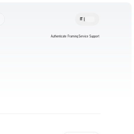
IT
|
Authenticate
Framing Service
Support