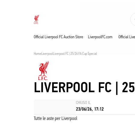
Aste in corso
Now live
Liverpool
Official Liverpool FC Auction Store
LiverpoolFC.com
Official Li
Home
Liverpool
Liverpool FC | 25/26 FA Cup Special
LIVERPOOL FC | 2
CHIUSO IL
23/06/26, 17:12
Tutte le aste per Liverpool