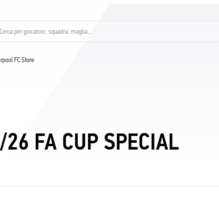
Cerca per giocatore, squadra, maglia...
verpool FC Store
5/26 FA CUP SPECIAL