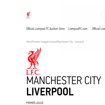
Aste in corso
Now live
Liverpool
Official Liverpool FC Auction Store
LiverpoolFC.com
Official Li
Home
Premier League
Liverpool
Manchester City - Liverpool
MANCHESTER CITY
LIVERPOOL
PREMIER LEAGUE