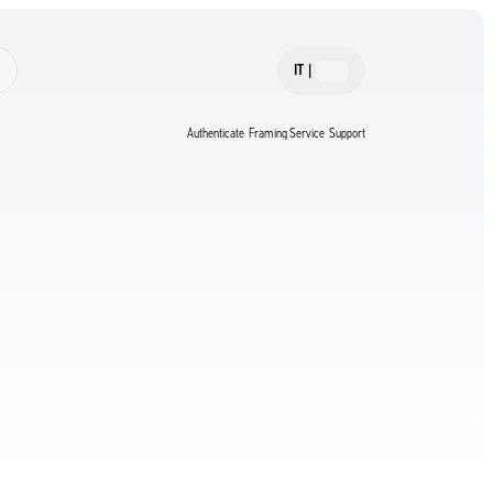
IT
|
Authenticate
Framing Service
Support