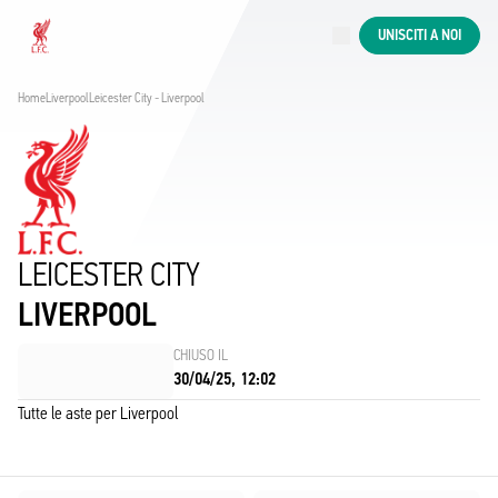
Aste in corso
UNISCITI A NOI
Now live
Liverpool
Home
Liverpool
Leicester City - Liverpool
LEICESTER CITY
LIVERPOOL
CHIUSO IL
30/04/25, 12:02
Tutte le aste per Liverpool