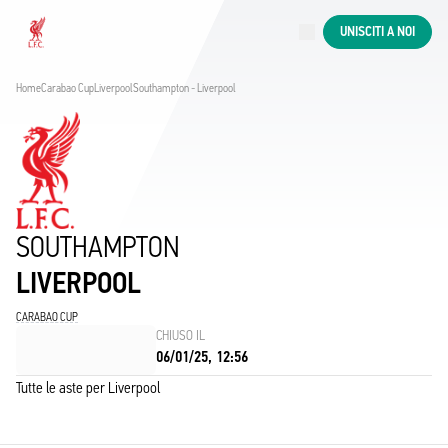
Aste in corso
UNISCITI A NOI
Now live
Liverpool
Home
Carabao Cup
Liverpool
Southampton - Liverpool
SOUTHAMPTON
LIVERPOOL
CARABAO CUP
CHIUSO IL
06/01/25, 12:56
Tutte le aste per Liverpool