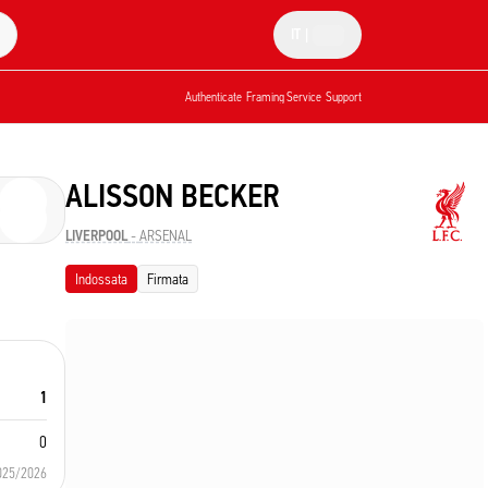
IT
|
Authenticate
Framing Service
Support
ALISSON BECKER
LIVERPOOL
-
ARSENAL
Indossata
Firmata
1
0
025/2026