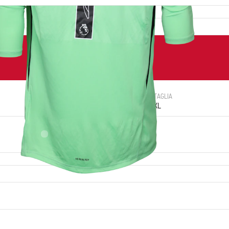
NUMERO
TAGLIA
1
XL
LUOGO DI NASCITA
Novo Hamburgo