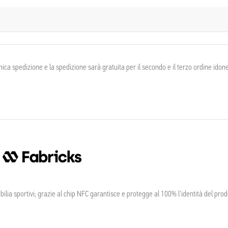
a spedizione e la spedizione sarà gratuita per il secondo e il terzo ordine idonei
ia sportivi; grazie al chip NFC garantisce e protegge al 100% l'identità del prod