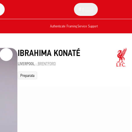
IT
|
Authenticate
Framing Service
Support
IBRAHIMA KONATÉ
LIVERPOOL
-
BRENTFORD
Preparata
lcuni
maggio
utografato
2026 dei