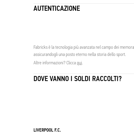
AUTENTICAZIONE
Fabricks è la tecnologia più avanzata nel campo dei memorabil
assicurandogli una posto eterno nella storia dello sport.
Altre informazioni? Clicca
qui
.
DOVE VANNO I SOLDI RACCOLTI?
LIVERPOOL F.C.