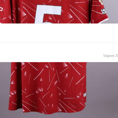
Stagione 2
NUMERO
TAGLIA
5
XL