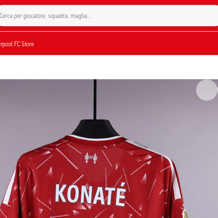
Cerca per giocatore, squadra, maglia...
verpool FC Store
to usato. Tuttavia, le maglie potrebbero presentare dei segni di utilizzo poiché a
a Ibrahima Konaté durante la sfida di Premier League contro il Brentford del 24 
d Anfield in un match terminato 1-1. L'articolo presenta il numero 5 ed è stato a
to pezzo da collezione rappresenta una testimonianza reale della stagione 2025/