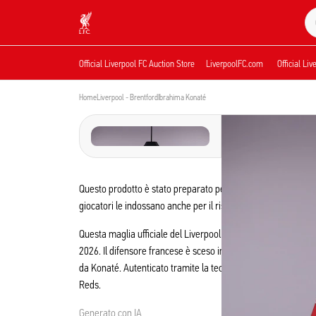
Aste in corso
Now live
Liverpool
Official Liverpool FC Auction Store
LiverpoolFC.com
Official Li
Home
Liverpool - Brentford
Ibrahima Konaté
Questo prodotto è stato preparato per la partita ma non è sta
giocatori le indossano anche per il riscaldamento.
Questa maglia ufficiale del Liverpool FC è stata indossata d
2026. Il difensore francese è sceso in campo come titolare a
da Konaté. Autenticato tramite la tecnologia Fabricks, ques
Reds.
Generato con IA