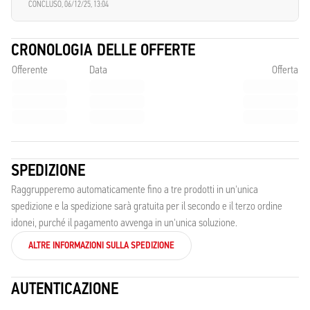
CONCLUSO,
06/12/25, 13:04
CRONOLOGIA DELLE OFFERTE
Offerente
Data
Offerta
SPEDIZIONE
Raggrupperemo automaticamente fino a tre prodotti in un'unica
spedizione e la spedizione sarà gratuita per il secondo e il terzo ordine
idonei, purché il pagamento avvenga in un'unica soluzione.
ALTRE INFORMAZIONI SULLA SPEDIZIONE
AUTENTICAZIONE