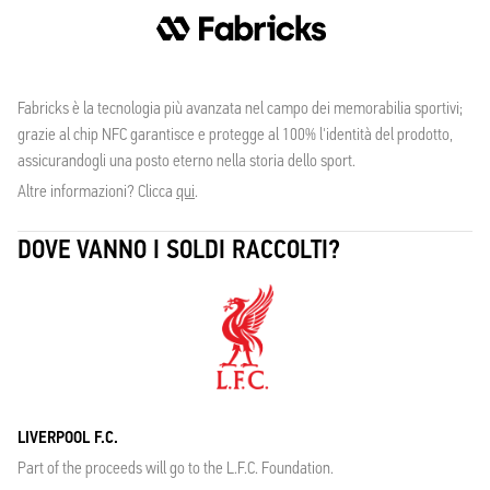
Fabricks è la tecnologia più avanzata nel campo dei memorabilia sportivi;
grazie al chip NFC garantisce e protegge al 100% l'identità del prodotto,
assicurandogli una posto eterno nella storia dello sport.
Altre informazioni? Clicca
qui
.
DOVE VANNO I SOLDI RACCOLTI?
LIVERPOOL F.C.
Part of the proceeds will go to the L.F.C. Foundation.